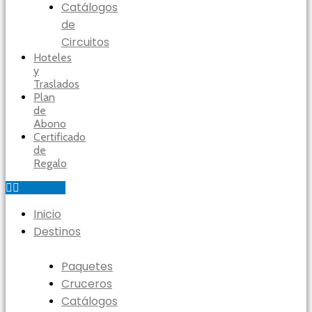
Catálogos
de
Circuitos
Hoteles
y
Traslados
Plan
de
Abono
Certificado
de
Regalo
Inicio
Destinos
Paquetes
Cruceros
Catálogos