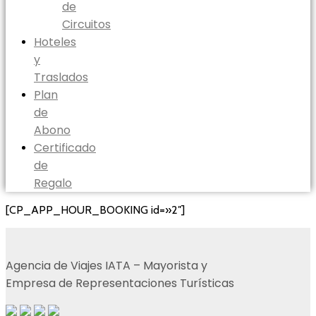
de
Circuitos
Hoteles
y
Traslados
Plan
de
Abono
Certificado
de
Regalo
[CP_APP_HOUR_BOOKING id=»2″]
Agencia de Viajes IATA – Mayorista y
Empresa de Representaciones Turísticas