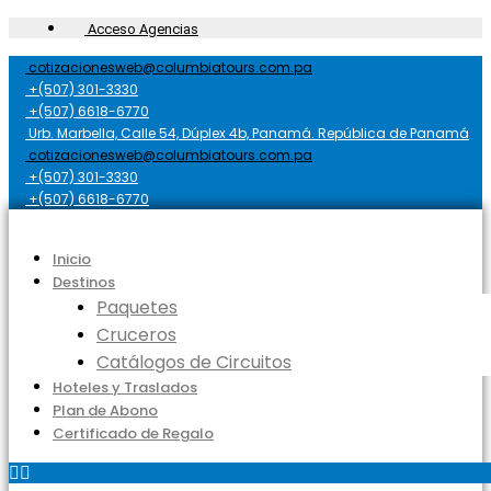
Acceso Agencias
cotizacionesweb@columbiatours.com.pa
+(507) 301-3330
+(507) 6618-6770
Urb. Marbella, Calle 54, Dúplex 4b, Panamá. República de Panamá
cotizacionesweb@columbiatours.com.pa
+(507) 301-3330
+(507) 6618-6770
Inicio
Destinos
Paquetes
Cruceros
Catálogos de Circuitos
Hoteles y Traslados
Plan de Abono
Certificado de Regalo