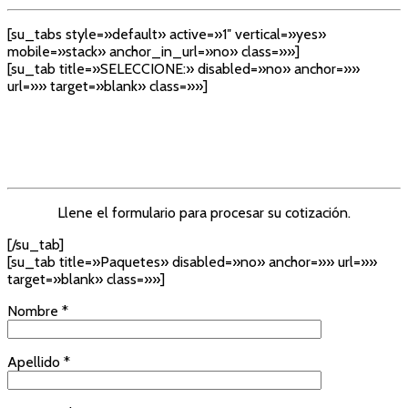
[su_tabs style=»default» active=»1″ vertical=»yes»
mobile=»stack» anchor_in_url=»no» class=»»]
[su_tab title=»SELECCIONE:» disabled=»no» anchor=»»
url=»» target=»blank» class=»»]
Llene el formulario para procesar su cotización.
[/su_tab]
[su_tab title=»Paquetes» disabled=»no» anchor=»» url=»»
target=»blank» class=»»]
Nombre *
Apellido *