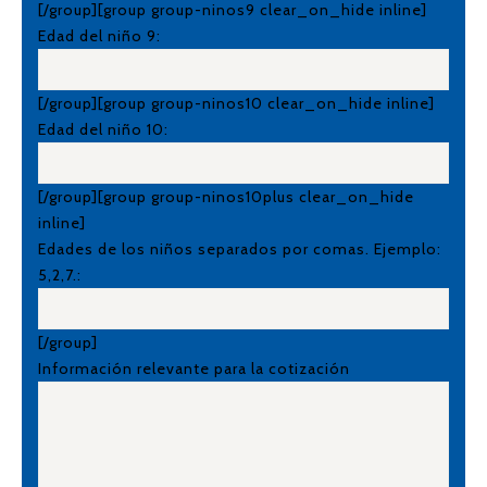
[/group][group group-ninos9 clear_on_hide inline]
Edad del niño 9:
[/group][group group-ninos10 clear_on_hide inline]
Edad del niño 10:
[/group][group group-ninos10plus clear_on_hide
inline]
Edades de los niños separados por comas. Ejemplo:
5,2,7.:
[/group]
Información relevante para la cotización