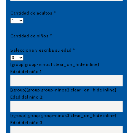
Cantidad de adultos *
Cantidad de niños *
Seleccione y escriba su edad *
[group group-ninos1 clear_on_hide inline]
Edad del niño 1:
[/group][group group-ninos2 clear_on_hide inline]
Edad del niño 2:
[/group][group group-ninos3 clear_on_hide inline]
Edad del niño 3: