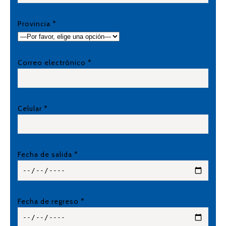
Provincia *
Correo electrónico *
Celular *
Fecha de salida *
Fecha de regreso *