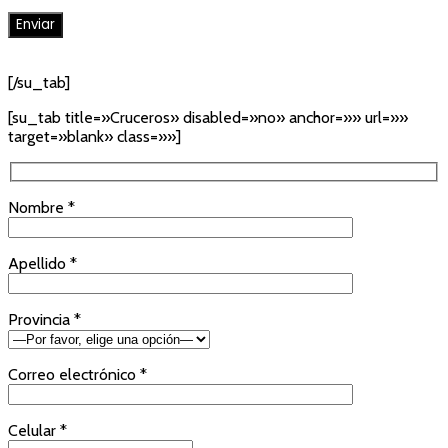
[/su_tab]
[su_tab title=»Cruceros» disabled=»no» anchor=»» url=»»
target=»blank» class=»»]
Nombre *
Apellido *
Provincia *
Correo electrónico *
Celular *