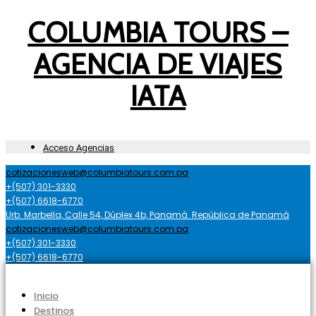
COLUMBIA TOURS –
AGENCIA DE VIAJES
IATA
Acceso Agencias
cotizacionesweb@columbiatours.com.pa
+(507) 301-3330
+(507) 6618-6770
Urb. Marbella, Calle 54, Dúplex 4b, Panamá. República de Panamá
cotizacionesweb@columbiatours.com.pa
+(507) 301-3330
+(507) 6618-6770
Inicio
Destinos