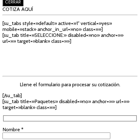
CERRAR
COTIZA AQUÍ
[su_tabs style=»default» active=»1″ vertical=»yes»
mobile=»stack» anchor_in_url=»no» class=»»]
[su_tab title=»SELECCIONE:» disabled=»no» anchor=»»
url=»» target=»blank» class=»»]
Llene el formulario para procesar su cotización.
[/su_tab]
[su_tab title=»Paquetes» disabled=»no» anchor=»» url=»»
target=»blank» class=»»]
Nombre *