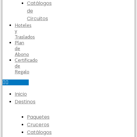
Catálogos
de
Circuitos
Hoteles
y
Traslados
Plan
de
Abono
Certificado
de
Regalo
Inicio
Destinos
Paquetes
Cruceros
Catálogos