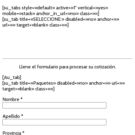
[su_tabs style=»default» active=»1″ vertical=»yes»
mobile=»stack» anchor_in_url=»no» class=»»]
[su_tab title=»SELECCIONE:» disabled=»no» anchor=»»
url=»» target=»blank» class=»»]
Llene el formulario para procesar su cotización.
[/su_tab]
[su_tab title=»Paquetes» disabled=»no» anchor=»» url=»»
target=»blank» class=»»]
Nombre *
Apellido *
Provincia *