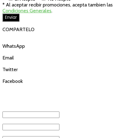
* Al aceptar recibir promociones, acepta tambien las
Condiciones Generales
.
COMPARTELO
WhatsApp
Email
Twitter
Facebook
REGÍSTRATE Y ENTÉRATE DE
NUESTRAS PROMOCIONES
NOMBRE
*
APELLIDO
*
EMAIL
*