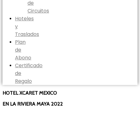
de
Circuitos
Hoteles
y
Traslados
Plan
de
Abono
Certificado
de
Regalo
HOTEL XCARET MEXICO
EN LA RIVIERA MAYA 2022