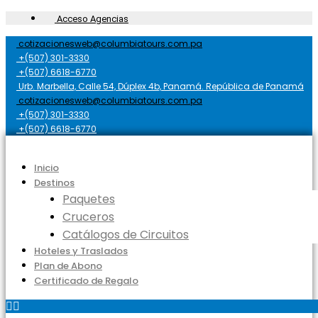
Acceso Agencias
cotizacionesweb@columbiatours.com.pa
+(507) 301-3330
+(507) 6618-6770
Urb. Marbella, Calle 54, Dúplex 4b, Panamá. República de Panamá
cotizacionesweb@columbiatours.com.pa
+(507) 301-3330
+(507) 6618-6770
Inicio
Destinos
Paquetes
Cruceros
Catálogos de Circuitos
Hoteles y Traslados
Plan de Abono
Certificado de Regalo