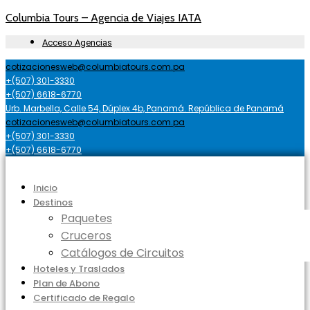
Columbia Tours – Agencia de Viajes IATA
Acceso Agencias
cotizacionesweb@columbiatours.com.pa
+(507) 301-3330
+(507) 6618-6770
Urb. Marbella, Calle 54, Dúplex 4b, Panamá. República de Panamá
cotizacionesweb@columbiatours.com.pa
+(507) 301-3330
+(507) 6618-6770
Inicio
Destinos
Paquetes
Cruceros
Catálogos de Circuitos
Hoteles y Traslados
Plan de Abono
Certificado de Regalo