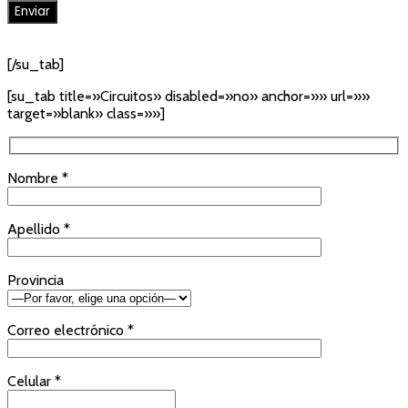
[/su_tab]
[su_tab title=»Circuitos» disabled=»no» anchor=»» url=»»
target=»blank» class=»»]
Nombre *
Apellido *
Provincia
Correo electrónico *
Celular *