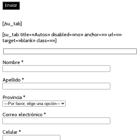
[/su_tab]
[su_tab title=»Autos» disabled=»no» anchor=»» url=»»
target=»blank» class=»»]
Nombre *
Apellido *
Provincia *
Correo electrónico *
Celular *