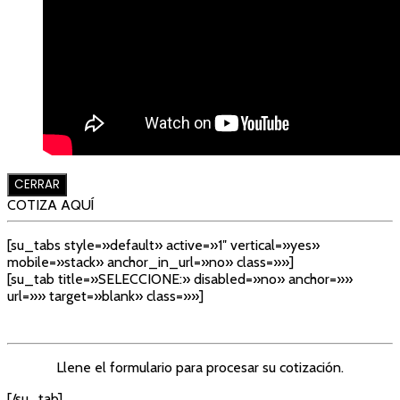
CERRAR
COTIZA AQUÍ
[su_tabs style=»default» active=»1″ vertical=»yes»
mobile=»stack» anchor_in_url=»no» class=»»]
[su_tab title=»SELECCIONE:» disabled=»no» anchor=»»
url=»» target=»blank» class=»»]
Llene el formulario para procesar su cotización.
[/su_tab]